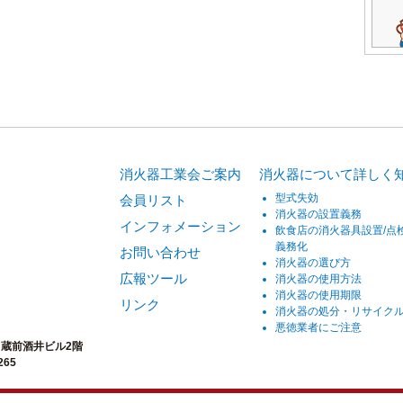
消火器工業会ご案内
消火器について詳しく
型式失効
会員リスト
消火器の設置義務
インフォメーション
飲食店の消火器具設置/点
義務化
お問い合わせ
消火器の選び方
広報ツール
消火器の使用方法
消火器の使用期限
リンク
消火器の処分・リサイク
悪徳業者にご注意
号 蔵前酒井ビル2階
265