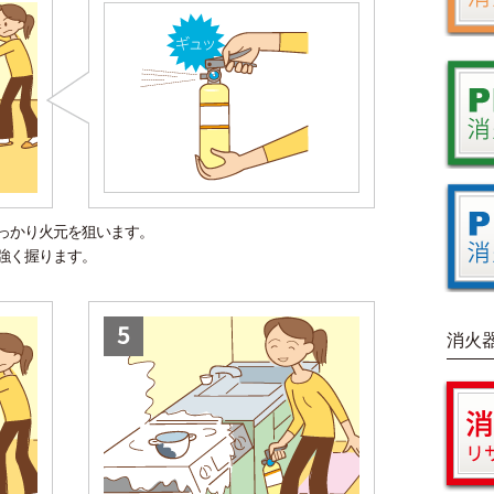
っかり火元を狙います。
強く握ります。
消火