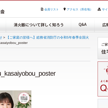
会員リスト
アクセス（所在地）
サイ
せ
>
【ご家庭の皆様へ】総務省消防庁の令和5年春季全国火
kasaiyobou_poster
u_kasaiyobou_poster