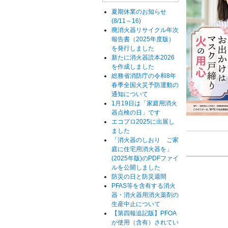
夏期休業のお知らせ
(8/11～16)
廃消火器リサイクル年次
報告書（2025年度版）
を発行しました
新たに消火器読本2026
を作成しました
総務省消防庁の令和8年
春季全国火災予防運動の
通知について
1月19日は「家庭用消火
器点検の日」です
エコプロ2025に出展し
ました
「消火器のしおり ご家
庭に住宅用消火器を」
(2025年版)のPDFファイ
ルを公開しました
防災の日と防災週間
PFAS等を含有する消火
器・消火器用消火薬剤の
生産中止について
【第四報追記版】PFOA
が使用（含有）されてい