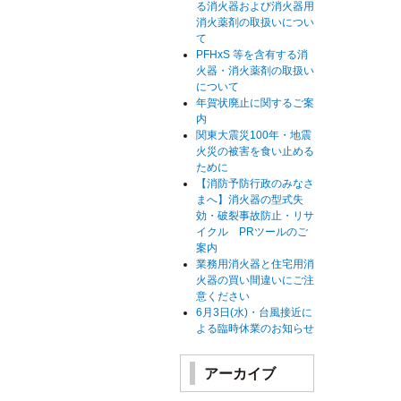
る消火器および消火器用
消火薬剤の取扱いについ
て
PFHxS 等を含有する消
火器・消火薬剤の取扱い
について
年賀状廃止に関するご案
内
関東大震災100年・地震
火災の被害を食い止める
ために
【消防予防行政のみなさ
まへ】消火器の型式失
効・破裂事故防止・リサ
イクル PRツールのご
案内
業務用消火器と住宅用消
火器の買い間違いにご注
意ください
6月3日(水)・台風接近に
よる臨時休業のお知らせ
アーカイブ