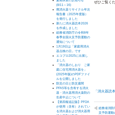
夏期休業のお知らせ
ぜひご覧く
(8/11～16)
廃消火器リサイクル年次
報告書（2025年度版）
を発行しました
新たに消火器読本2026
を作成しました
総務省消防庁の令和8年
春季全国火災予防運動の
通知について
1月19日は「家庭用消火
器点検の日」です
エコプロ2025に出展し
ました
「消火器のしおり ご家
庭に住宅用消火器を」
(2025年版)のPDFファイ
ルを公開しました
防災の日と防災週間
PFAS等を含有する消火
「消火器読本」
器・消火器用消火薬剤の
生産中止について
【第四報追記版】PFOA
が使用（含有）されてい
総務省消防
る消火器および消火器用
災予防運動