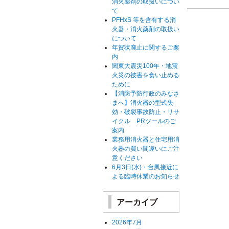
消火薬剤の取扱いについ
て
PFHxS 等を含有する消
火器・消火薬剤の取扱い
について
年賀状廃止に関するご案
内
関東大震災100年・地震
火災の被害を食い止める
ために
【消防予防行政のみなさ
まへ】消火器の型式失
効・破裂事故防止・リサ
イクル PRツールのご
案内
業務用消火器と住宅用消
火器の買い間違いにご注
意ください
6月3日(水)・台風接近に
よる臨時休業のお知らせ
アーカイブ
2026年7月